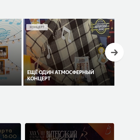
КОНЦЕРТ
ЕЩЁ ОДИН АТМОСФЕРНЫЙ
КОНЦЕРТ
«ФОТОК