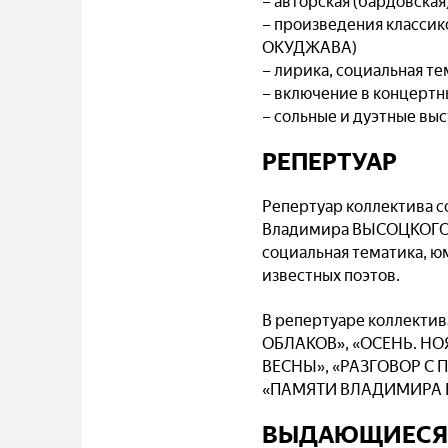
– авторская (бардовская
– произведения класси
ОКУДЖАВА)
– лирика, социальная т
– включение в концертн
– сольные и дуэтные вы
РЕПЕРТУАР
Репертуар коллектива с
Владимира ВЫСОЦКОГО, 
социальная тематика, ю
известных поэтов.
В репертуаре коллекти
ОБЛАКОВ», «ОСЕНЬ. НОЯ
ВЕСНЫ», «РАЗГОВОР С
«ПАМЯТИ ВЛАДИМИРА В
ВЫДАЮЩИЕСЯ 