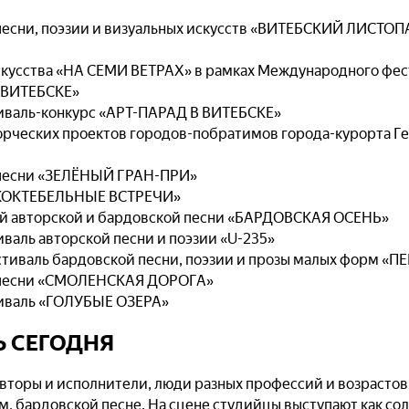
песни, поэзии и визуальных искусств «ВИТЕБСКИЙ ЛИСТОП
скусства «НА СЕМИ ВЕТРАХ» в рамках Международного фес
 ВИТЕБСКЕ»
валь-конкурс «АРТ-ПАРАД В ВИТЕБСКЕ»
ворческих проектов городов-побратимов города-курорта 
 песни «ЗЕЛЁНЫЙ ГРАН-ПРИ»
 «КОКТЕБЕЛЬНЫЕ ВСТРЕЧИ»
ой авторской и бардовской песни «БАРДОВСКАЯ ОСЕНЬ»
аль авторской песни и поэзии «U-235»
тиваль бардовской песни, поэзии и прозы малых форм «П
й песни «СМОЛЕНСКАЯ ДОРОГА»
иваль «ГОЛУБЫЕ ОЗЕРА»
Ь СЕГОДНЯ
 авторы и исполнители, люди разных профессий и возрасто
м, бардовской песне. На сцене студийцы выступают как соль