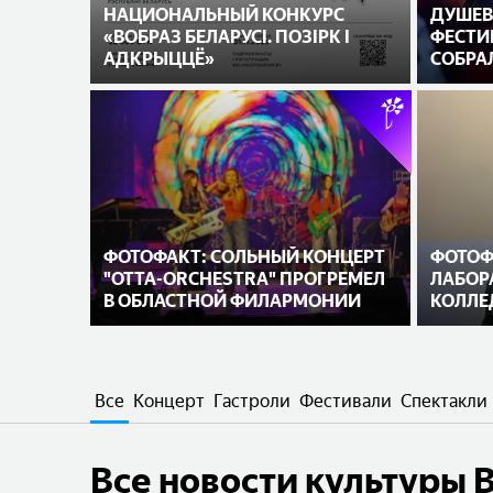
НАЦИОНАЛЬНЫЙ КОНКУРС
ДУШЕВ
«ВОБРАЗ БЕЛАРУСІ. ПОЗІРК І
ФЕСТИ
АДКРЫЦЦЁ»
СОБРА
АМФИТ
ФОТОФАКТ: СОЛЬНЫЙ КОНЦЕРТ
ФОТОФ
"OTTA-ORCHESTRA" ПРОГРЕМЕЛ
ЛАБОР
В ОБЛАСТНОЙ ФИЛАРМОНИИ
КОЛЛЕ
Все
Концерт
Гастроли
Фестивали
Спектакли
Все новости культуры 