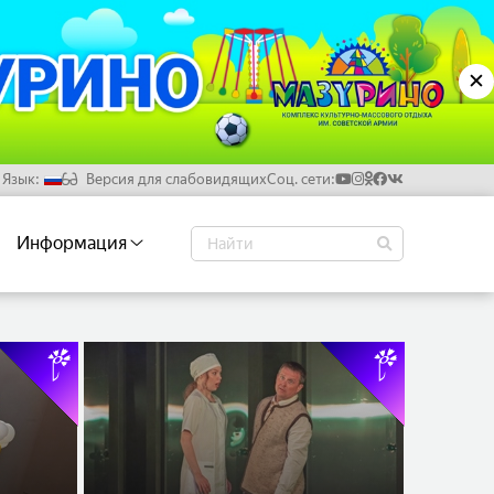
✕
Язык:
Версия для слабовидящих
Соц. сети:
Русский
Информация
Белорусский
Английский
Китайский