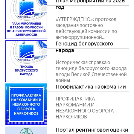
План мероприятий на 2026
год
«УТВЕРЖДЕНО»: протокол
заседания постоянно
действующей комиссии по
антикоррупционной
деятельности в ГУ «ЦЕНТР
Геноцид белорусского
КУЛЬТУРЫ «ВИТЕБСК» от 23
народа
декабря 2025 г.
Историческая справка о
геноциде белорусского народа
в годы Великой Отечественной
войны
Профилактика наркомании
ПРОФИЛАКТИКА
НАРКОМАНИИ И
НЕЗАКОННОГО ОБОРОТА
НАРКОТИКОВ
Портал рейтинговой оценки