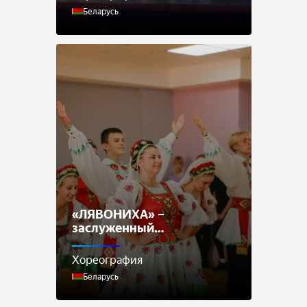
образцовый
Беларусь
хореографический
ансамбль
«ЛЯВОНИХА» –
заслуженный
любительский коллектив
Республики Беларусь
Хореография
народный ансамбль
Беларусь
танца