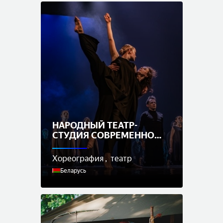
НАРОДНЫЙ ТЕАТР-
СТУДИЯ СОВРЕМЕННОЙ
ХОРЕОГРАФИИ –
заслуженный
Хореография
театр
любительский коллектив
Беларусь
Республики Беларусь