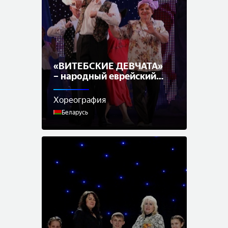
«ВИТЕБСКИЕ ДЕВЧАТА»
– народный еврейский
национальный вокально-
хореографический
Хореография
ансамбль
Беларусь