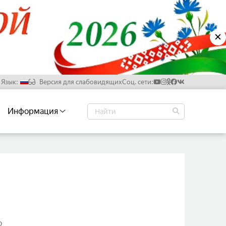
✕
Язык:
Версия для слабовидящих
Соц. сети:
Русский
Информация
Белорусский
Английский
Китайский
о