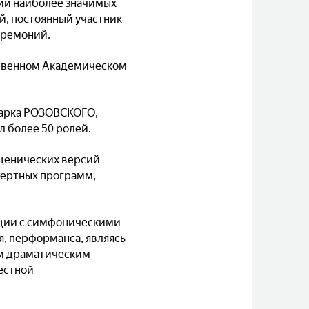
щий наиболее значимых
й, постоянный участник
еремоний.
твенном Академическом
Марка РОЗОВСКОГО,
л более 50 ролей.
сценических версий
цертных программ,
ации с симфоническими
, перформанса, являясь
м драматическим
вестной