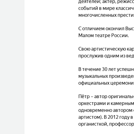
деятелей; актёр, режис
событий в мире классич
многочисленных прести
С отличием окончил Вы
Малом театре России.
Свою артистическую ка
прослужив одним из веду
В течение 30 лет успеш
музыкальных произведен
официальных церемоний
Пётр – автор оригиналь
оркестрами и камерными
одновременно автором 
артистом). В 2012 году 
органисткой, профессо