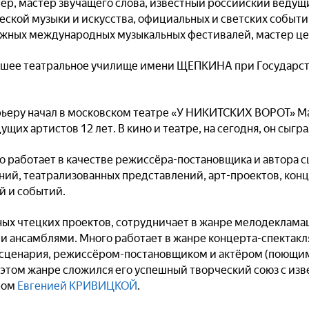
сёр, мастер звучащего слова, известный российский веду
еской музыки и искусства, официальных и светских событи
жных международных музыкальных фестивалей, мастер ц
сшее театральное училище имени ЩЕПКИНА при Государс
рьеру начал в московском театре «У НИКИТСКИХ ВОРОТ» 
щих артистов 12 лет. В кино и театре, на сегодня, он сыгра
но работает в качестве режиссёра-постановщика и автора 
ий, театрализованных представлений, арт-проектов, кон
 и событий.
ных чтецких проектов, сотрудничает в жанре мелодеклам
 ансамблями. Много работает в жанре концерта-спектакля
сценария, режиссёром-постановщиком и актёром (поющи
в этом жанре сложился его успешный творческий союз с из
ром
Евгенией КРИВИЦКОЙ
.