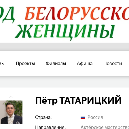
вы
Проекты
Филиалы
Афиша
Новости
Пётр ТАТАРИЦКИЙ
Страна:
Россия
Направление:
актёрское мастерств