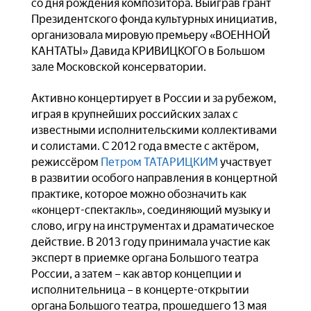
со дня рождения композитора. Выиграв грант
Президентского фонда культурных инициатив,
организовала мировую премьеру «ВОЕННОЙ
КАНТАТЫ» Давида КРИВИЦКОГО в Большом
зале Московской консерватории.
Активно концертирует в России и за рубежом,
играя в крупнейших российских залах с
известными исполнительскими коллективами
и солистами. С 2012 года вместе с актёром,
режиссёром
Петром ТАТАРИЦКИМ
участвует
в развитии особого направления в концертной
практике, которое можно обозначить как
«концерт-спектакль», соединяющий музыку и
слово, игру на инструментах и драматическое
действие. В 2013 году принимала участие как
эксперт в приемке органа Большого театра
России, а затем – как автор концепции и
исполнительница – в концерте-открытии
органа Большого театра, прошедшего 13 мая