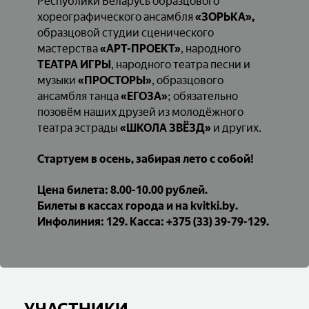
Республики Беларусь образцового
хореографического ансамбля
«ЗОРЬКА»,
образцовой студии сценического
мастерства
«АРТ-ПРОЕКТ»
, народного
ТЕАТРА ИГРЫ
, народного театра песни и
музыки
«ПРОСТОРЫ»
, образцового
ансамбля танца
«ЕГОЗА»
; обязательно
позовём наших друзей из молодёжного
театра эстрады
«ШКОЛА ЗВЁЗД»
и других.
Стартуем в осень, забирая лето с собой!
Цена билета: 8.00-10.00 рублей.
Билеты в кассах города и на
kvitki
.
by
.
Инфолиния: 129. Касса: +375 (33) 39-79-129.
УЧАСТНИКИ