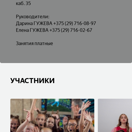
каб. 35
Руководители:
Дарина ГУЖЕВА +375 (29) 716-08-97
Елена ГУЖЕВА +375 (29) 716-02-67
Занятия платные
УЧАСТНИКИ