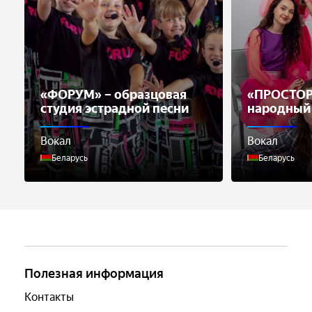
«ФОРУМ» – образцовая
«ПРОСТОР
студия эстрадной песни
народный 
музыки
Вокал
Вокал
Беларусь
Беларусь
Полезная информация
Контакты