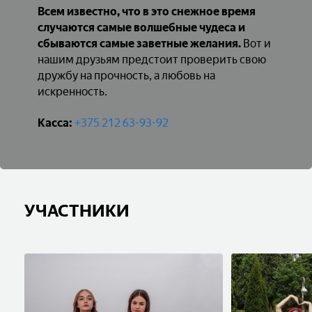
Всем известно, что в это снежное время
случаются самые волшебные чудеса и
сбываются самые заветные желания.
Вот и
нашим друзьям предстоит проверить свою
дружбу на прочность, а любовь на
искренность.
Касса:
+375 212 63-93-92
УЧАСТНИКИ