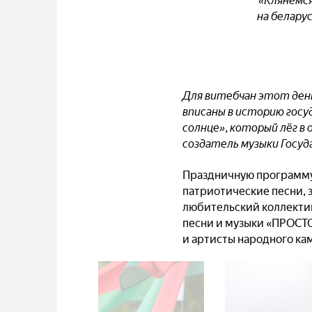
«Клянёмся
на беларус
Для витебчан этот день
вписаны в историю госу
солнце», который лёг в
создатель музыки Госуд
Праздничную программу 
патриотические песни, 
любительский коллекти
песни и музыки «ПРОСТО
и артисты народного ка