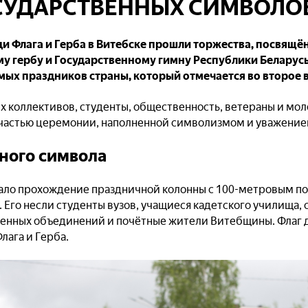
СУДАРСТВЕННЫХ СИМВОЛО
ди Флага и Герба в Витебске прошли торжества, посвящ
му гербу и Государственному гимну Республики Беларусь
мых праздников страны, который отмечается во второе 
 коллективов, студенты, общественность, ветераны и мол
 частью церемонии, наполненной символизмом и уважение
вного символа
ло прохождение праздничной колонны с 100-метровым п
 Его несли студенты вузов, учащиеся кадетского училища,
енных объединений и почётные жители Витебщины. Флаг д
лага и Герба.