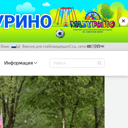
✕
Язык:
Версия для слабовидящих
Соц. сети:
Русский
Информация
Белорусский
Английский
Китайский