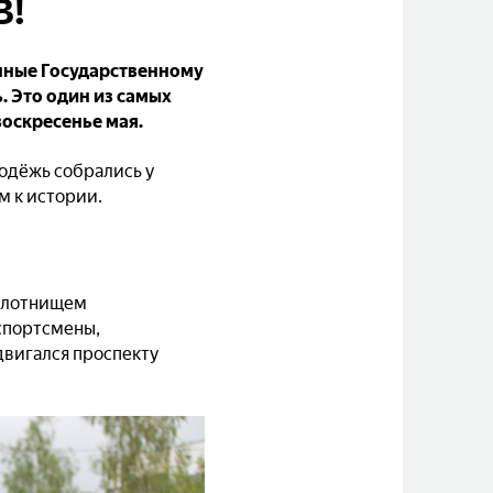
В!
ённые Государственному
. Это один из самых
воскресенье мая.
одёжь собрались у
м к истории.
олотнищем
 спортсмены,
вигался проспекту