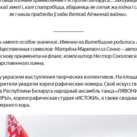
 быць годнымі грамадзянамі Рэспублікі Беларусь… Захоўваць м
кай зямлі і, калі спатрэбіцца, абараняць яе гэтак жа годна і 
як і нашы прадзеды ў гады Вялікай Айчыннай вайны».
 имеет особое значение. Именно на Витебщине родились л
дарственных символов: Матрёна Маркевич из Сенно – авто
 основу орнамента на флаге; композитор Нестор Соколовск
арственного гимна.
украсили выступления творческих коллективов. На площа
зрители увидели хореографические номера. Своё искусст
в Республики Беларусь народный ансамбль танца «ЛЯВОН
РЫ», хореографическая студия «ИСТОКИ», а также сводный
мерного хора.