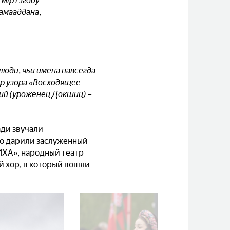
ір і згоду
самааддана,
юди, чьи имена навсегда
р узора «Восходящее
ий (уроженец Докшиц) –
ди звучали
во дарили заслуженный
ИХА», народный театр
 хор, в который вошли