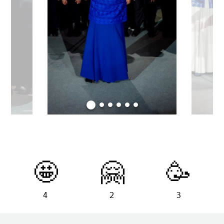
🤩
🤗
🥳
4
2
3