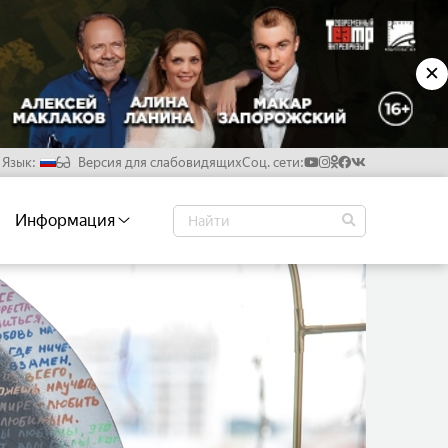
✕
Язык:
Версия для слабовидящих
Соц. сети:
Русский
Информация
Белорусский
Английский
Китайский