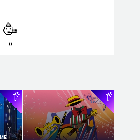
🥳
0
ИЕ