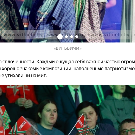
«ВИТЬБИЧИ»
а сплочённости. Каждый ощущал себя важной частью огром
и хорошо знакомые композиции, наполненные патриотизмо
е утихали ни на миг.