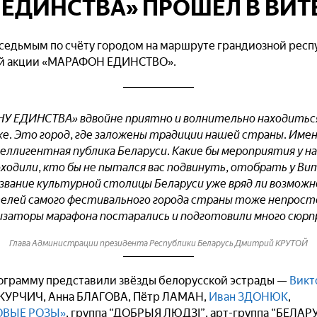
ЕДИНСТВА» ПРОШЁЛ В ВИТ
 седьмым по счёту городом на маршруте грандиозной рес
ой акции «МАРАФОН ЕДИНСТВО».
 ЕДИНСТВА» вдвойне приятно и волнительно находиться
е. Это город, где заложены традиции нашей страны. Имен
еллигентная публика Беларуси. Какие бы мероприятия у на
оходили, кто бы не пытался вас подвинуть, отобрать у Ви
 звание культурной столицы Беларуси уже вряд ли возможн
елей самого фестивального города страны тоже непросто
изаторы марафона постарались и подготовили много сюрп
Глава Администрации президента Республики Беларусь Дмитрий КРУТОЙ
грамму представили звёзды белорусской эстрады —
Викт
й КУРЧИЧ, Анна БЛАГОВА, Пётр ЛАМАН,
Иван ЗДОНЮК
,
ЗОВЫЕ РОЗЫ»
, группа “ДОБРЫЯ ЛЮДЗІ”, арт-группа “БЕЛАРУ