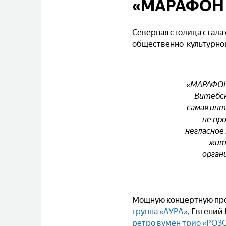
«МАРАФОН 
Северная столица стала
общественно-культурн
«МАРАФОНУ
Витебск
самая инт
не пр
негласное
жит
орган
Мощную концертную про
группа «АУРА»
, Евгени
ретро вумен трио «РО