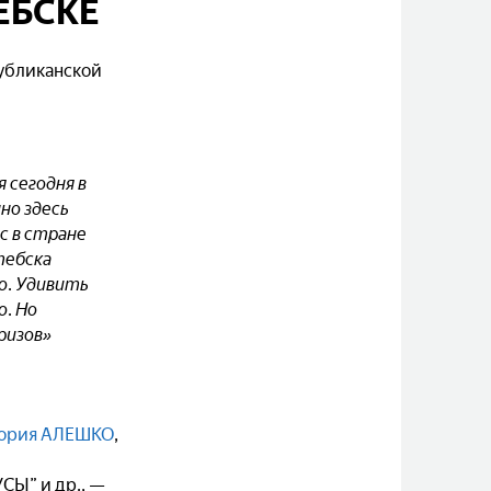
ЕБСКЕ
публиканской
 сегодня в
но здесь
с в стране
тебска
о. Удивить
. Но
ризов»
ория АЛЕШКО
,
СЫ” и др., —