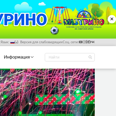
✕
Язык:
Версия для слабовидящих
Соц. сети:
Русский
Информация
Белорусский
Английский
Китайский