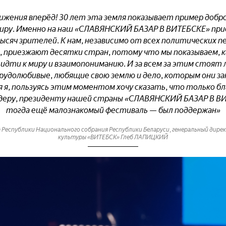
ижения вперёд! 30 лет эта земля показывает пример доб
миру. Именно на наш «СЛАВЯНСКИЙ БАЗАР В ВИТЕБСКЕ» пр
ысяч зрителей. К нам, независимо от всех политических п
, приезжают десятки стран, потому что мы показываем, к
идти к миру и взаимопониманию. И за всем за этим стоят
рудолюбивые, любящие свою землю и дело, которым они з
я я, пользуясь этим моментом хочу сказать, что только бл
деру, президенту нашей страны «СЛАВЯНСКИЙ БАЗАР В В
тогда ещё малознакомый фестиваль — был поддержан»
 Республики Национального собрания Республики Беларуси, генеральный дир
культуры «ВИТЕБСК» Глеб ЛАПИЦКИЙ