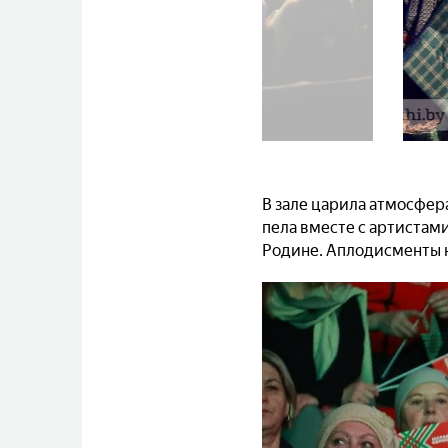
«ВИТЬБИЧИ»
В зале царила атмосфер
пела вместе с артистам
Родине. Аплодисменты н