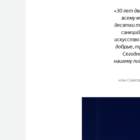
«30 лет дв
всему 
десятки т
санкций
искусство 
добрые, т
Сегодн
нашему ли
член Совета