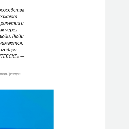
рососедства
иезжают
ерипетии и
ак через
 люди. Люди
анимаются.
агодаря
ИТЕБСКЕ» —
ектор Центра