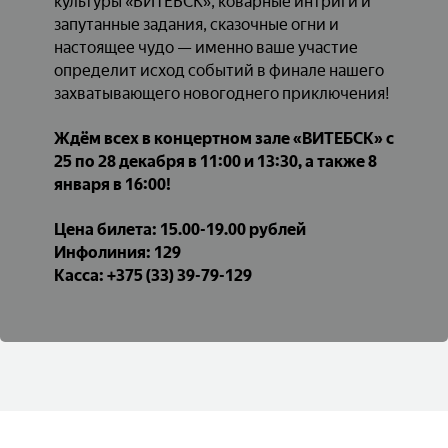
культуры «ВИТЕБСК», коварные интриги и
запутанные задания, сказочные огни и
настоящее чудо — именно ваше участие
определит исход событий в финале нашего
захватывающего новогоднего приключения!
Ждём всех в концертном зале «ВИТЕБСК» с
25 по 28 декабря в 11:00 и 13:30, а также 8
января в 16:00!
Цена билета: 15.00-19.00 рублей
Инфолиния: 129
Касса: +375 (33) 39-79-129