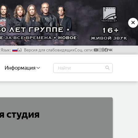
✕
Язык:
Версия для слабовидящих
Соц. сети:
Русский
Информация
Белорусский
Английский
Китайский
я студия